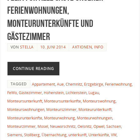
Ferienwohnungen,
Monteurunterkünfte und
Gästezimmer
VON
STELLA
10. JUNI 2014
AKTIONEN
,
INFO
CONTINUE READING
TAGGED
Appartement
,
Aue
,
Chemnitz
,
Erzgebirge
,
Ferienwohnung
,
FeWo
,
Gästezimmer
,
Hohenstein
,
Lichtenstein
,
Lugau
,
Monteursunterkunft
,
Monteursunterkünfte
,
Monteurswohnung
,
Monteurswohnungen
,
Monteurszimmer
,
Monteurunterkunft
,
Monteurunterkünfte
,
Monteurwohnung
,
Monteurwohnungen
,
Monteurzimmer
,
Mosel
,
Neuwürschnitz
,
Oelsnitz
,
Opwel
,
Sachsen
,
Siemens
,
Stollberg
,
Übernachtung
,
unterkunft
,
Unterkünfte
,
VW
,