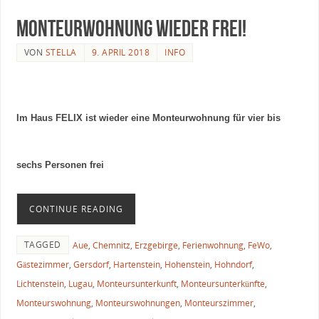
Monteurwohnung wieder frei!
VON
STELLA
9. APRIL 2018
INFO
Im Haus FELIX
ist wieder eine Monteurwohnung für vier bis
sechs Personen frei
CONTINUE READING
TAGGED
Aue
,
Chemnitz
,
Erzgebirge
,
Ferienwohnung
,
FeWo
,
Gästezimmer
,
Gersdorf
,
Hartenstein
,
Hohenstein
,
Hohndorf
,
Lichtenstein
,
Lugau
,
Monteursunterkunft
,
Monteursunterkünfte
,
Monteurswohnung
,
Monteurswohnungen
,
Monteurszimmer
,