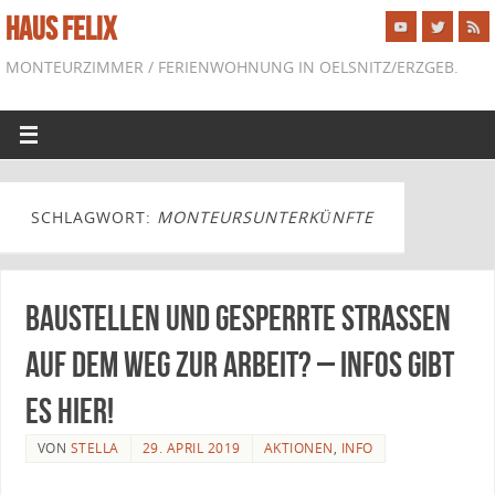
HAUS FELIX
MONTEURZIMMER / FERIENWOHNUNG IN OELSNITZ/ERZGEB.
SCHLAGWORT:
MONTEURSUNTERKÜNFTE
Baustellen und gesperrte Straßen
auf dem Weg zur Arbeit? – Infos gibt
es hier!
VON
STELLA
29. APRIL 2019
AKTIONEN
,
INFO