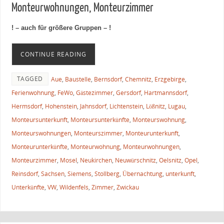
Monteurwohnungen, Monteurzimmer
! – auch für größere Gruppen – !
CONTINUE READING
TAGGED
Aue
,
Baustelle
,
Bernsdorf
,
Chemnitz
,
Erzgebirge
,
Ferienwohnung
,
FeWo
,
Gästezimmer
,
Gersdorf
,
Hartmannsdorf
,
Hermsdorf
,
Hohenstein
,
Jahnsdorf
,
Lichtenstein
,
Lößnitz
,
Lugau
,
Monteursunterkunft
,
Monteursunterkünfte
,
Monteurswohnung
,
Monteurswohnungen
,
Monteurszimmer
,
Monteurunterkunft
,
Monteurunterkünfte
,
Monteurwohnung
,
Monteurwohnungen
,
Monteurzimmer
,
Mosel
,
Neukirchen
,
Neuwürschnitz
,
Oelsnitz
,
Opel
,
Reinsdorf
,
Sachsen
,
Siemens
,
Stollberg
,
Übernachtung
,
unterkunft
,
Unterkünfte
,
VW
,
Wildenfels
,
Zimmer
,
Zwickau