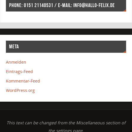
PHONE: 0151 21140531 / E-MAIL: INFO@HALLO-FELIX.DE
META
Anmelden
Eintrags-Feed
Kommentar-Feed
WordPress.org
This text can be changed from the Miscellaneous section of
the settings page.