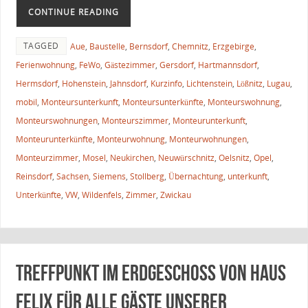
CONTINUE READING
TAGGED
Aue
,
Baustelle
,
Bernsdorf
,
Chemnitz
,
Erzgebirge
,
Ferienwohnung
,
FeWo
,
Gästezimmer
,
Gersdorf
,
Hartmannsdorf
,
Hermsdorf
,
Hohenstein
,
Jahnsdorf
,
Kurzinfo
,
Lichtenstein
,
Lößnitz
,
Lugau
,
mobil
,
Monteursunterkunft
,
Monteursunterkünfte
,
Monteurswohnung
,
Monteurswohnungen
,
Monteurszimmer
,
Monteurunterkunft
,
Monteurunterkünfte
,
Monteurwohnung
,
Monteurwohnungen
,
Monteurzimmer
,
Mosel
,
Neukirchen
,
Neuwürschnitz
,
Oelsnitz
,
Opel
,
Reinsdorf
,
Sachsen
,
Siemens
,
Stollberg
,
Übernachtung
,
unterkunft
,
Unterkünfte
,
VW
,
Wildenfels
,
Zimmer
,
Zwickau
TREFFPUNKT im Erdgeschoss von Haus
FELIX für alle Gäste unserer