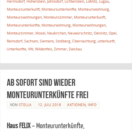
Hermsdorf
,
Hohenstein
,
Jahnsdorf
,
Lichtenstein
,
Lößnitz
,
Lugau
,
Monteursunterkunft
,
Monteursunterkünfte
,
Monteurswohnung
,
Monteurswohnungen
,
Monteurszimmer
,
Monteurunterkunft
,
Monteurunterkünfte
,
Monteurwohnung
,
Monteurwohnungen
,
Monteurzimmer
,
Mosel
,
Neukirchen
,
Neuwürschnitz
,
Oelsnitz
,
Opel
,
Reinsdorf
,
Sachsen
,
Siemens
,
Stollberg
,
Übernachtung
,
unterkunft
,
Unterkünfte
,
VW
,
Wildenfels
,
Zimmer
,
Zwickau
Ab sofort sind wieder
Monteurunterkünfte frei
VON
STELLA
12. JULI 2018
AKTIONEN
,
INFO
Haus FELIX
– Monteurunterkünfte,