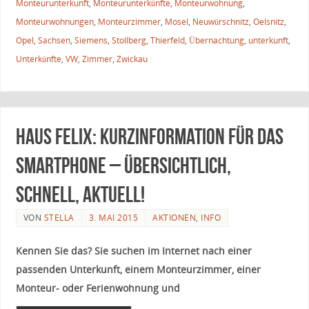
Monteurunterkunft
,
Monteurunterkünfte
,
Monteurwohnung
,
Monteurwohnungen
,
Monteurzimmer
,
Mosel
,
Neuwürschnitz
,
Oelsnitz
,
Opel
,
Sachsen
,
Siemens
,
Stollberg
,
Thierfeld
,
Übernachtung
,
unterkunft
,
Unterkünfte
,
VW
,
Zimmer
,
Zwickau
Haus FELIX: Kurzinformation für das
Smartphone – übersichtlich,
schnell, aktuell!
VON
STELLA
3. MAI 2015
AKTIONEN
,
INFO
Kennen Sie das? Sie suchen im Internet nach einer
passenden Unterkunft, einem Monteurzimmer, einer
Monteur- oder Ferienwohnung und