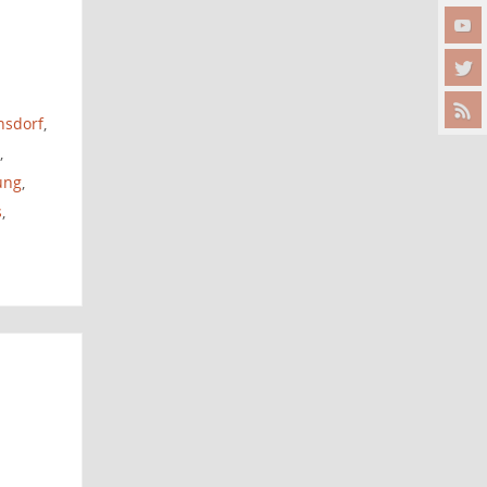
nsdorf
,
,
ung
,
s
,