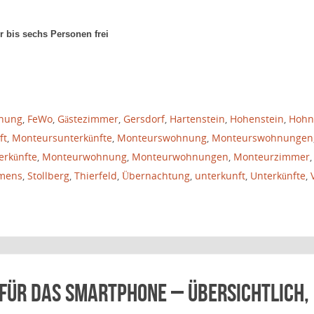
r bis sechs Personen frei
nung
,
FeWo
,
Gästezimmer
,
Gersdorf
,
Hartenstein
,
Hohenstein
,
Hohn
ft
,
Monteursunterkünfte
,
Monteurswohnung
,
Monteurswohnungen
erkünfte
,
Monteurwohnung
,
Monteurwohnungen
,
Monteurzimmer
,
mens
,
Stollberg
,
Thierfeld
,
Übernachtung
,
unterkunft
,
Unterkünfte
,
 für das Smartphone – übersichtlich,