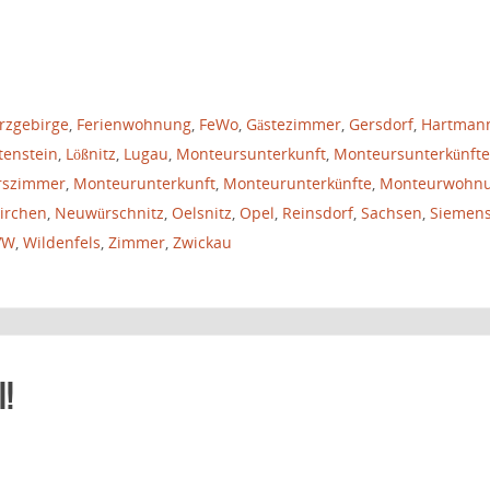
rzgebirge
,
Ferienwohnung
,
FeWo
,
Gästezimmer
,
Gersdorf
,
Hartman
tenstein
,
Lößnitz
,
Lugau
,
Monteursunterkunft
,
Monteursunterkünfte
rszimmer
,
Monteurunterkunft
,
Monteurunterkünfte
,
Monteurwohn
irchen
,
Neuwürschnitz
,
Oelsnitz
,
Opel
,
Reinsdorf
,
Sachsen
,
Siemen
VW
,
Wildenfels
,
Zimmer
,
Zwickau
!