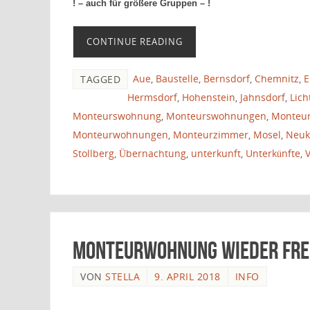
! – auch für größere Gruppen – !
CONTINUE READING
Aue
,
Baustelle
,
Bernsdorf
,
Chemnitz
,
E
TAGGED
Hermsdorf
,
Hohenstein
,
Jahnsdorf
,
Lich
Monteurswohnung
,
Monteurswohnungen
,
Monteu
Monteurwohnungen
,
Monteurzimmer
,
Mosel
,
Neuk
Stollberg
,
Übernachtung
,
unterkunft
,
Unterkünfte
,
Monteurwohnung wieder frei
VON
STELLA
9. APRIL 2018
INFO