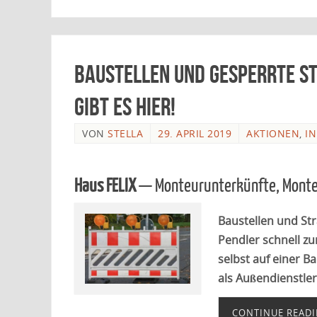
Baustellen und gesperrte S
gibt es hier!
VON
STELLA
29. APRIL 2019
AKTIONEN
,
I
Haus FELIX
— Monteurunterkünfte, Mon
Baustellen und St
Pendler schnell zu
selbst auf einer B
als Außendienstler
CONTINUE READ