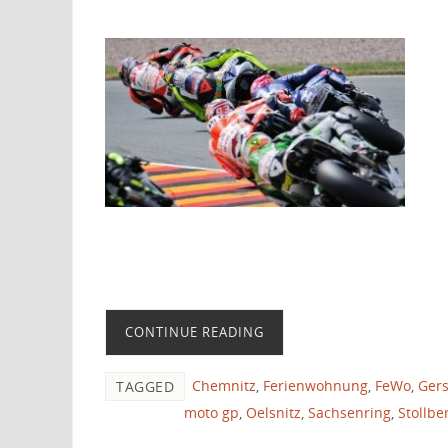
CONTINUE READING
Chemnitz
,
Ferienwohnung
,
FeWo
,
Gers
TAGGED
moto gp
,
Oelsnitz
,
Sachsenring
,
Stollbe