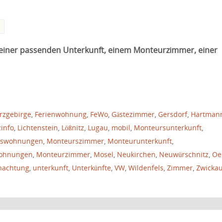
h einer passenden Unterkunft, einem Monteurzimmer, einer
rzgebirge
,
Ferienwohnung
,
FeWo
,
Gästezimmer
,
Gersdorf
,
Hartman
info
,
Lichtenstein
,
Lößnitz
,
Lugau
,
mobil
,
Monteursunterkunft
,
rswohnungen
,
Monteurszimmer
,
Monteurunterkunft
,
ohnungen
,
Monteurzimmer
,
Mosel
,
Neukirchen
,
Neuwürschnitz
,
Oe
nachtung
,
unterkunft
,
Unterkünfte
,
VW
,
Wildenfels
,
Zimmer
,
Zwicka