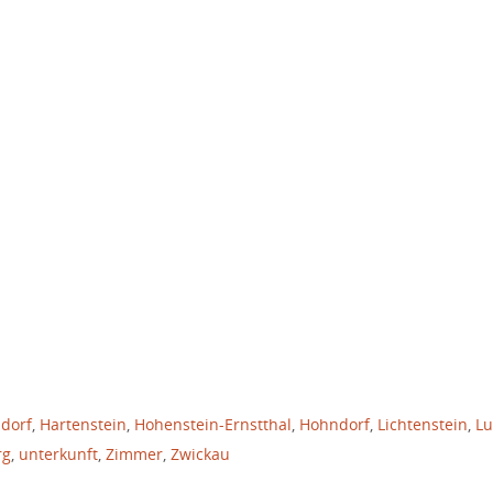
dorf
,
Hartenstein
,
Hohenstein-Ernstthal
,
Hohndorf
,
Lichtenstein
,
L
rg
,
unterkunft
,
Zimmer
,
Zwickau