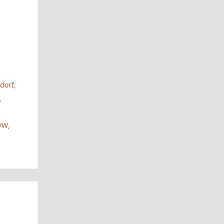
dorf
,
,
VW
,