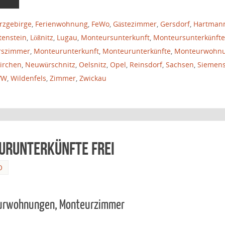
rzgebirge
,
Ferienwohnung
,
FeWo
,
Gästezimmer
,
Gersdorf
,
Hartman
tenstein
,
Lößnitz
,
Lugau
,
Monteursunterkunft
,
Monteursunterkünfte
rszimmer
,
Monteurunterkunft
,
Monteurunterkünfte
,
Monteurwohn
irchen
,
Neuwürschnitz
,
Oelsnitz
,
Opel
,
Reinsdorf
,
Sachsen
,
Siemen
VW
,
Wildenfels
,
Zimmer
,
Zwickau
urunterkünfte frei
O
eurwohnungen, Monteurzimmer