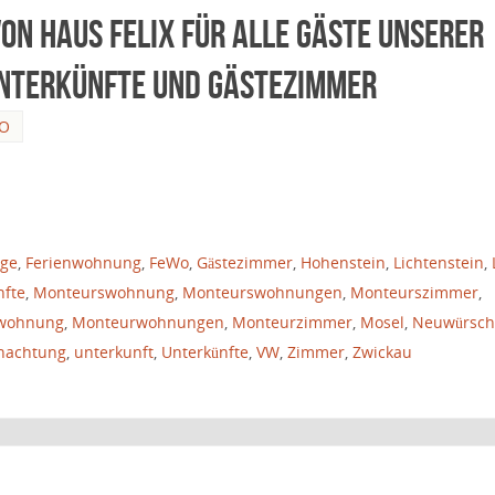
on Haus FELIX für alle Gäste unserer
nterkünfte und Gästezimmer
FO
rge
,
Ferienwohnung
,
FeWo
,
Gästezimmer
,
Hohenstein
,
Lichtenstein
,
nfte
,
Monteurswohnung
,
Monteurswohnungen
,
Monteurszimmer
,
wohnung
,
Monteurwohnungen
,
Monteurzimmer
,
Mosel
,
Neuwürsch
nachtung
,
unterkunft
,
Unterkünfte
,
VW
,
Zimmer
,
Zwickau