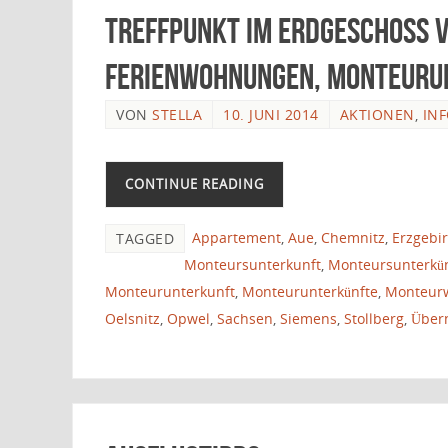
TREFFPUNKT im Erdgeschoss v
Ferienwohnungen, Monteuru
VON
STELLA
10. JUNI 2014
AKTIONEN
,
IN
CONTINUE READING
Appartement
,
Aue
,
Chemnitz
,
Erzgebi
TAGGED
Monteursunterkunft
,
Monteursunterkü
Monteurunterkunft
,
Monteurunterkünfte
,
Monteur
Oelsnitz
,
Opwel
,
Sachsen
,
Siemens
,
Stollberg
,
Über