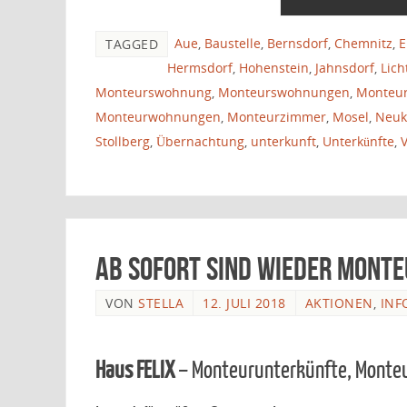
Aue
,
Baustelle
,
Bernsdorf
,
Chemnitz
,
E
TAGGED
Hermsdorf
,
Hohenstein
,
Jahnsdorf
,
Lich
Monteurswohnung
,
Monteurswohnungen
,
Monteu
Monteurwohnungen
,
Monteurzimmer
,
Mosel
,
Neuk
Stollberg
,
Übernachtung
,
unterkunft
,
Unterkünfte
,
Ab sofort sind wieder Monte
VON
STELLA
12. JULI 2018
AKTIONEN
,
INF
Haus FELIX
– Monteurunterkünfte, Mont