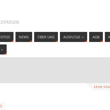
Z/ERZGEB.
FOTOS
NEWS
ÜBER UNS
AUSFLÜGE
AGB
KEINE KO
FO