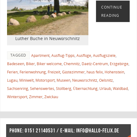
CONTINUE
READING
Luther Buche in Neuwürschnitz
TAGGED
Apartment
,
Ausflug-Tipps
,
Ausflüge
,
Ausflugsziele
,
Badeseen
,
Biker
,
Biker welcome
,
Chemnitz
,
Daetz-Centrum
,
Erzgebirge
,
Ferien
,
Ferienwohnung
,
Freizeit
,
Gästezimmer
,
haus felix
,
Hohenstein
,
Lugau
,
Miniwelt
,
Motorsport
,
Museen
,
Neuwürschnitz
,
Oelsnitz
,
Sachsenring
,
Sehenswertes
,
Stollberg
,
Übernachtung
,
Urlaub
,
Waldbad
,
Wintersport
,
Zimmer
,
Zwickau
PHONE: 0151 21140531 / E-MAIL: INFO@HALLO-FELIX.DE