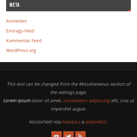
META
Anmelden
Eintrags-Feed
Kommentar-Feed
WordPress.org
This text can be changed from the Miscellaneous section of
the settings page.
Lorem ipsum
dolor sit amet,
consectetur adipiscing
elit, cras ut
imperdiet augue.
PRÄSENTIERT VON
PARABOLA
&
WORDPRESS.