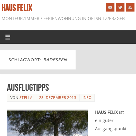
HAUS FELIX
MONTEURZIMMER / FERIENWOHNUNG IN OELSNITZ/ERZGEB.
SCHLAGWORT:
BADESEEN
Ausflugtipps
VON
STELLA
28. DEZEMBER 2013
INFO
HAUS FELIX
ist
ein guter
Ausgangspunkt